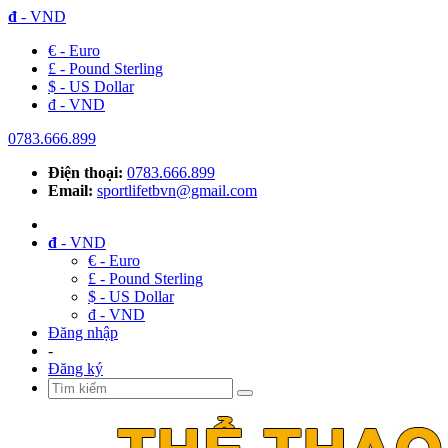
đ
- VND
€ - Euro
£ - Pound Sterling
$ - US Dollar
đ - VND
0783.666.899
Điện thoại:
0783.666.899
Email:
sportlifetbvn@gmail.com
đ
- VND
€ - Euro
£ - Pound Sterling
$ - US Dollar
đ - VND
Đăng nhập
-
Đăng ký