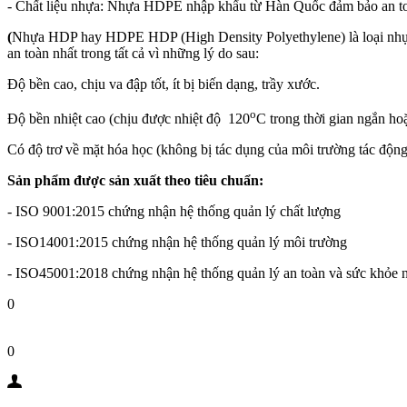
- Chất liệu nhựa: Nhựa HDPE nhập khẩu từ Hàn Quốc đảm bảo an toà
(
Nhựa HDP hay HDPE HDP (High Density Polyethylene) là loại nhựa t
an toàn nhất trong tất cả vì những lý do sau:
Độ bền cao, chịu va đập tốt, ít bị biến dạng, trầy xước.
o
Độ bền nhiệt cao (chịu được nhiệt độ 120
C trong thời gian ngắn ho
Có độ trơ về mặt hóa học (không bị tác dụng của môi trường tác động,
Sản phẩm được sản xuất theo tiêu chuẩn:
- ISO 9001:2015 chứng nhận hệ thống quản lý chất lượng
- ISO14001:2015 chứng nhận hệ thống quản lý môi trường
- ISO45001:2018 chứng nhận hệ thống quản lý an toàn và sức khỏe 
0
0