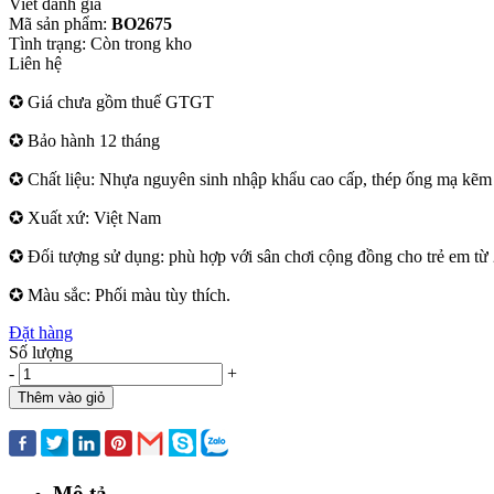
Viết đánh giá
Mã sản phẩm:
BO2675
Tình trạng:
Còn trong kho
Liên hệ
✪ Giá chưa gồm thuế GTGT
✪ Bảo hành 12 tháng
✪ Chất liệu: Nhựa nguyên sinh nhập khẩu cao cấp, thép ống mạ kẽm s
✪ Xuất xứ: Việt Nam
✪ Đối tượng sử dụng: phù hợp với sân chơi cộng đồng cho trẻ em từ 2
✪ Màu sắc: Phối màu tùy thích.
Đặt hàng
Số lượng
-
+
Thêm vào giỏ
Mua ngay
Mô tả