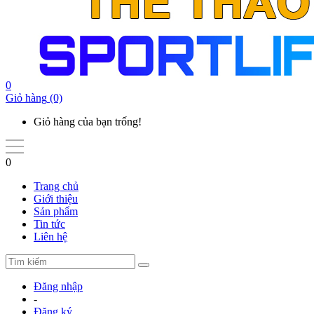
0
Giỏ hàng
(0)
Giỏ hàng của bạn trống!
0
Trang chủ
Giới thiệu
Sản phẩm
Tin tức
Liên hệ
Đăng nhập
-
Đăng ký