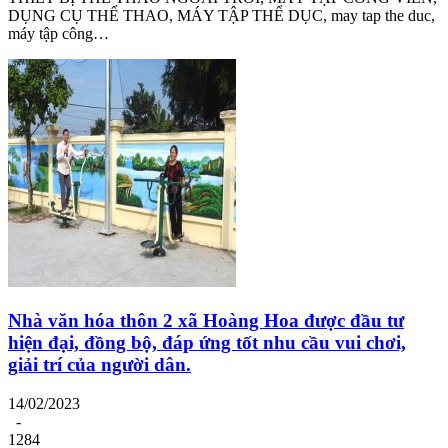
DỤNG CỤ THỂ THAO, MÁY TẬP THỂ DỤC, may tap the duc,
máy tập công…
Nhà văn hóa thôn 2 xã Hoàng Hoa được đầu tư
hiện đại, đồng bộ, đáp ứng tốt nhu cầu vui chơi,
giải trí của người dân.
14/02/2023
-
1284