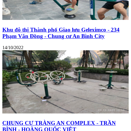
Khu đô thị Thành phố Giao lưu Geleximco - 234
Phạm Văn Đồng - Chung cư An Bình City
14/10/2022
CHUNG CƯ TRÀNG AN COMPLEX - TRẦN
BÌNH - HOÀNG QUỐC VIỆT