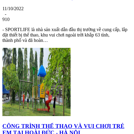
11/10/2022
-
910
- SPORTLIFE là nhà sản xuất dẫn đầu thị trường về cung cấp, lắp
đặt thiết bị thể thao, khu vui chơi ngoài trời khắp 63 tỉnh,
thành phố và đã hoàn…
CÔNG TRÌNH THỂ THAO VÀ VUI CHƠI TRẺ
EM TẠI HOÀI ĐỨC - HÀ NỘI