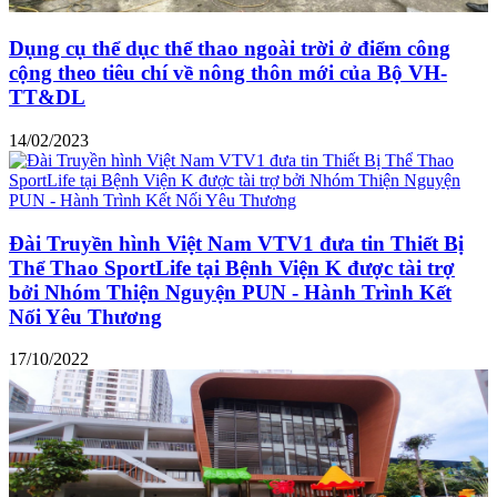
Dụng cụ thể dục thể thao ngoài trời ở điểm công
cộng theo tiêu chí về nông thôn mới của Bộ VH-
TT&DL
14/02/2023
Đài Truyền hình Việt Nam VTV1 đưa tin Thiết Bị
Thể Thao SportLife tại Bệnh Viện K được tài trợ
bởi Nhóm Thiện Nguyện PUN - Hành Trình Kết
Nối Yêu Thương
17/10/2022