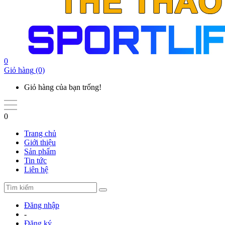
0
Giỏ hàng
(0)
Giỏ hàng của bạn trống!
0
Trang chủ
Giới thiệu
Sản phẩm
Tin tức
Liên hệ
Đăng nhập
-
Đăng ký