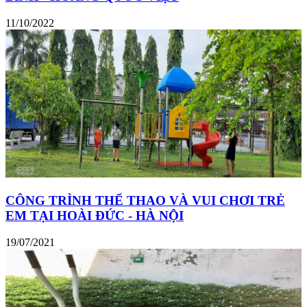
11/10/2022
CÔNG TRÌNH THỂ THAO VÀ VUI CHƠI TRẺ
EM TẠI HOÀI ĐỨC - HÀ NỘI
19/07/2021