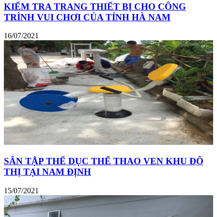
KIỂM TRA TRANG THIẾT BỊ CHO CÔNG
TRÌNH VUI CHƠI CỦA TỈNH HÀ NAM
16/07/2021
SÂN TẬP THỂ DỤC THỂ THAO VEN KHU ĐÔ
THỊ TẠI NAM ĐỊNH
15/07/2021