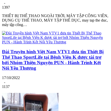
-
1397
THIẾT BỊ THỂ THAO NGOÀI TRỜI, MÁY TẬP CÔNG VIÊN,
DỤNG CỤ THỂ THAO, MÁY TẬP THỂ DỤC, may tap the duc,
máy tập công…
Đài Truyền hình Việt Nam VTV1 đưa tin Thiết Bị
Thể Thao SportLife tại Bệnh Viện K được tài trợ
bởi Nhóm Thiện Nguyện PUN - Hành Trình Kết
Nối Yêu Thương
17/10/2022
-
1137