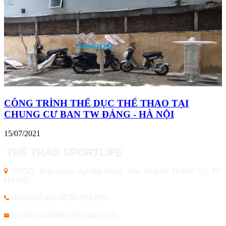
CÔNG TRÌNH THỂ DỤC THỂ THAO TẠI
CHUNG CƯ BAN TW ĐẢNG - HÀ NỘI
15/07/2021
THỂ THAO SPORTLIFE
VPGD: Khu công nghiệp Ngọc Hồi, Huyện Thanh Trì, TP
Hà Nội
Hotline/Zalo: 0836.855.689
Email: sportlifevn
@gmail.com