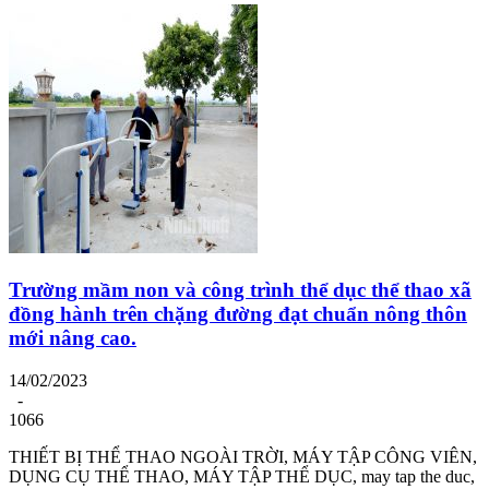
Trường mầm non và công trình thể dục thể thao xã
đồng hành trên chặng đường đạt chuẩn nông thôn
mới nâng cao.
14/02/2023
-
1066
THIẾT BỊ THỂ THAO NGOÀI TRỜI, MÁY TẬP CÔNG VIÊN,
DỤNG CỤ THỂ THAO, MÁY TẬP THỂ DỤC, may tap the duc,