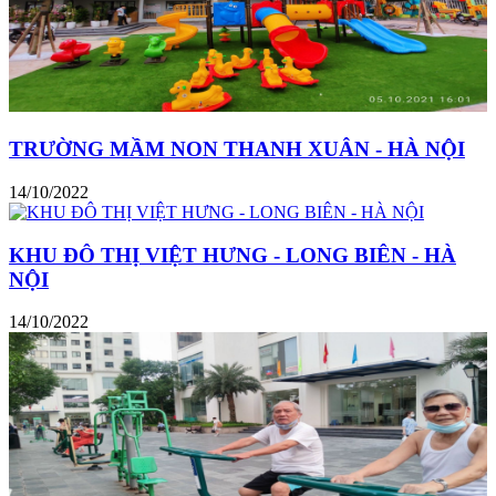
TRƯỜNG MẦM NON THANH XUÂN - HÀ NỘI
14/10/2022
KHU ĐÔ THỊ VIỆT HƯNG - LONG BIÊN - HÀ
NỘI
14/10/2022