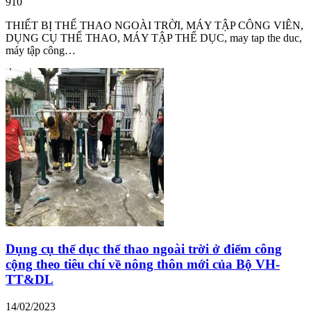
910
THIẾT BỊ THỂ THAO NGOÀI TRỜI, MÁY TẬP CÔNG VIÊN,
DỤNG CỤ THỂ THAO, MÁY TẬP THỂ DỤC, may tap the duc,
máy tập công…
Dụng cụ thể dục thể thao ngoài trời ở điểm công
cộng theo tiêu chí về nông thôn mới của Bộ VH-
TT&DL
14/02/2023