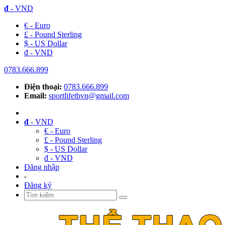
đ
- VND
€ - Euro
£ - Pound Sterling
$ - US Dollar
đ - VND
0783.666.899
Điện thoại:
0783.666.899
Email:
sportlifetbvn@gmail.com
đ
- VND
€ - Euro
£ - Pound Sterling
$ - US Dollar
đ - VND
Đăng nhập
-
Đăng ký