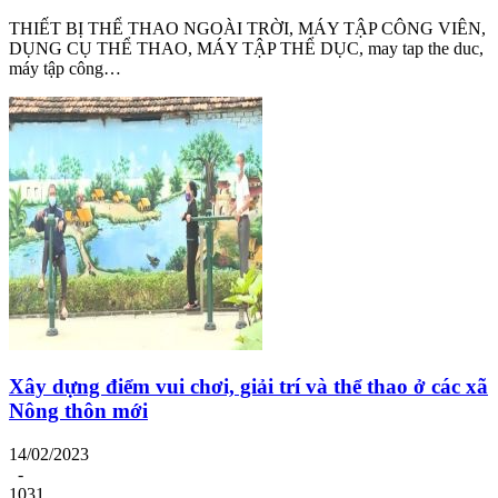
THIẾT BỊ THỂ THAO NGOÀI TRỜI, MÁY TẬP CÔNG VIÊN,
DỤNG CỤ THỂ THAO, MÁY TẬP THỂ DỤC, may tap the duc,
máy tập công…
Xây dựng điểm vui chơi, giải trí và thể thao ở các xã
Nông thôn mới
14/02/2023
-
1031