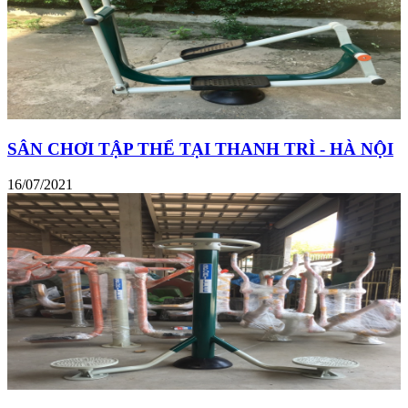
SÂN CHƠI TẬP THỂ TẠI THANH TRÌ - HÀ NỘI
16/07/2021