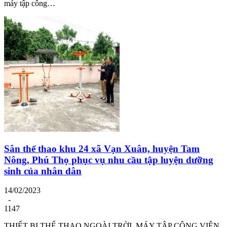
máy tập công…
Sân thể thao khu 24 xã Vạn Xuân, huyện Tam
Nông, Phú Thọ phục vụ nhu cầu tập luyện dưỡng
sinh của nhân dân
14/02/2023
-
1147
THIẾT BỊ THỂ THAO NGOÀI TRỜI, MÁY TẬP CÔNG VIÊN,