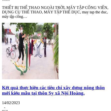
THIẾT BỊ THỂ THAO NGOÀI TRỜI, MÁY TẬP CÔNG VIÊN,
DỤNG CỤ THỂ THAO, MÁY TẬP THỂ DỤC, may tap the duc,
máy tập công…
Kết quả thực hiện các tiêu chí xây dựng nông thôn
mới kiểu mẫu tại thôn Sy xã Nội Hoàng.
14/02/2023
-