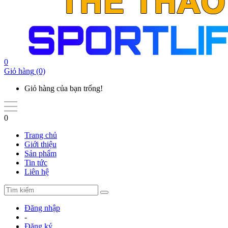
0
Giỏ hàng
(0)
Giỏ hàng của bạn trống!
0
Trang chủ
Giới thiệu
Sản phẩm
Tin tức
Liên hệ
Đăng nhập
-
Đăng ký