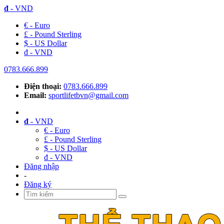
đ
- VND
€ - Euro
£ - Pound Sterling
$ - US Dollar
đ - VND
0783.666.899
Điện thoại:
0783.666.899
Email:
sportlifetbvn@gmail.com
đ
- VND
€ - Euro
£ - Pound Sterling
$ - US Dollar
đ - VND
Đăng nhập
-
Đăng ký