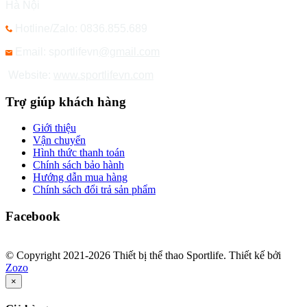
Hà Nội
Hotline/Zalo: 0836.855.689
Email: sportlifevn
@gmail.com
Website:
www.sportlifevn.com
Trợ giúp khách hàng
Giới thiệu
Vận chuyển
Hình thức thanh toán
Chính sách bảo hành
Hướng dẫn mua hàng
Chính sách đổi trả sản phẩm
Facebook
© Copyright 2021-2026 Thiết bị thể thao Sportlife. Thiết kế bởi
Zozo
×