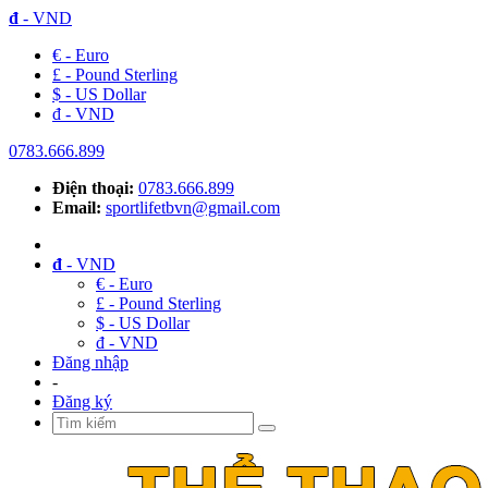
đ
- VND
€ - Euro
£ - Pound Sterling
$ - US Dollar
đ - VND
0783.666.899
Điện thoại:
0783.666.899
Email:
sportlifetbvn@gmail.com
đ
- VND
€ - Euro
£ - Pound Sterling
$ - US Dollar
đ - VND
Đăng nhập
-
Đăng ký