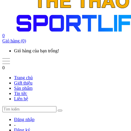
0
Giỏ hàng
(0)
Giỏ hàng của bạn trống!
0
Trang chủ
Giới thiệu
Sản phẩm
Tin tức
Liên hệ
Đăng nhập
-
Đăng ký