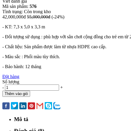
Viết đánh giá
Mã sản phẩm:
576
Tình trạng:
Còn trong kho
42,000,000đ
55,000,000đ
(-24%)
- KT: 7,3 x 5,0 x 3,3 m
- Đối tượng sử dụng : phù hợp với sân chơi cộng đồng cho trẻ em từ 2
- Chất liệu: Sản phẩm được làm từ nhựa HDPE cao cấp.
- Màu sắc : Phối màu tùy thích.
- Bảo hành: 12 tháng
Đặt hàng
Số lượng
-
+
Thêm vào giỏ
Mua ngay
Mô tả
Đánh giá (0)