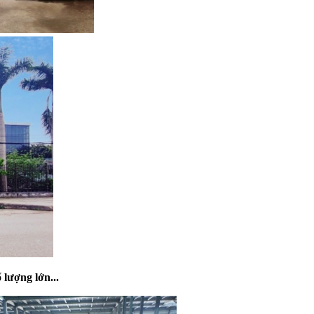
ố lượng lớn
...