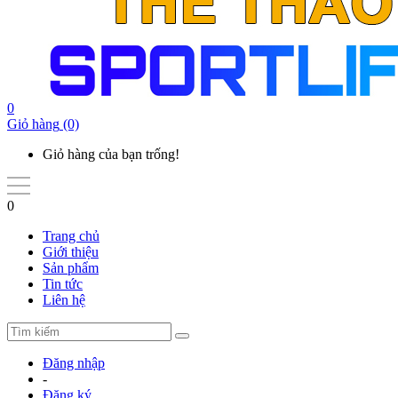
0
Giỏ hàng
(0)
Giỏ hàng của bạn trống!
0
Trang chủ
Giới thiệu
Sản phẩm
Tin tức
Liên hệ
Đăng nhập
-
Đăng ký