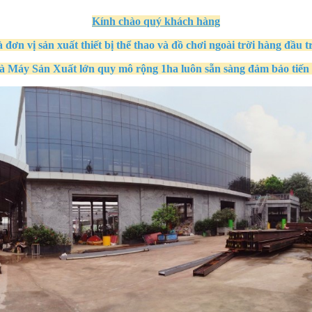
Kính
chào quý khách hàng
à đơn vị sản xuất thiết bị thể thao và đồ chơi ngoài trời hàng đầu t
à Máy Sản Xuất
lớn quy mô
rộng 1ha
luôn sẵn sàng đảm bảo tiến 