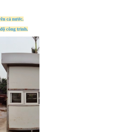
rên cả nước.
độ công trình.