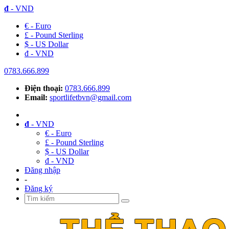
đ
- VND
€ - Euro
£ - Pound Sterling
$ - US Dollar
đ - VND
0783.666.899
Điện thoại:
0783.666.899
Email:
sportlifetbvn@gmail.com
đ
- VND
€ - Euro
£ - Pound Sterling
$ - US Dollar
đ - VND
Đăng nhập
-
Đăng ký