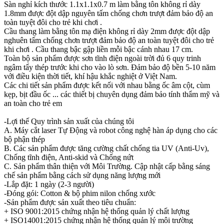
Sàn nghỉ kích thước 1.1x1.1x0.7 m làm bằng tôn không rỉ dày
1.8mm được đột dập nguyên tấm chống chơn trượt đảm bảo độ an
toàn tuyệt đôi cho trẻ khi chơi .
Cầu thang làm bằng tôn mạ điện không rỉ dày 2mm được đột dập
nghuên tấm chống chơn trượt đảm bảo độ an toàn tuyệt đôi cho trẻ
khi chơi . Cầu thang bậc gập liền mỗi bậc cánh nhau 17 cm.
Toàn bộ sản phẩm được sơn tĩnh điện ngoài trời đủ 6 quy trinh
ngâm tẩy thép trước khi cho vào lò sơn. Đảm bảo độ bền 5-10 năm
với điều kiện thời tiết, khí hậu khắc nghiệt ở Việt Nam.
Các chi tiết sản phẩm được kết nối với nhau bằng ốc âm cột, cùm
kẹp, bịt đầu ốc ... các thiết bị chuyên dụng đảm bảo tính thẩm mỹ và
an toàn cho trẻ em
-Lợi thế Quy trình sản xuất của chúng tôi
A. Máy cắt laser Tự Động và robot công nghệ hàn áp dụng cho các
bộ phận thép
B. Các sản phẩm được tăng cường chất chống tia UV (Anti-Uv),
Chống tĩnh điện, Anti-skid và Chống nứt
C. Sản phẩm thân thiện với Môi Trường. Cập nhật cấp bằng sáng
chế sản phẩm bằng cách sử dụng năng lượng mới
-Lắp đặt: 1 ngày (2-3 người)
-Đóng gói: Cotton & bộ phim nilon chống xước
-Sản phẩm được sản xuất theo tiêu chuẩn:
+ ISO 9001:2015 chứng nhận hệ thống quản lý chất lượng
+ ISO14001:2015 chứng nhận hệ thống quản lý môi trường