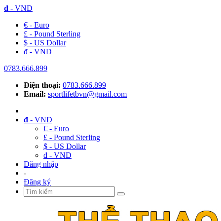
đ
- VND
€ - Euro
£ - Pound Sterling
$ - US Dollar
đ - VND
0783.666.899
Điện thoại:
0783.666.899
Email:
sportlifetbvn@gmail.com
đ
- VND
€ - Euro
£ - Pound Sterling
$ - US Dollar
đ - VND
Đăng nhập
-
Đăng ký