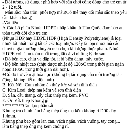
- Đối tượng sử dụng : phù hợp với sân chơi cộng đồng cho trẻ em từ
2 - 12 tuổi.
- Màu sắc: hòa trộn, phối hợp màu(Có thể thay đổi màu sắc theo yêu
cầu khách hàng)
-Vật liệu
A.Các bộ phận Nhựa: HDPE nhập khẩu từ Hàn Quốc đảm bảo an
toàn tuyệt đối cho trẻ em
(Nhựa HDP hay HDPE HDP (High Density Polyethylene) là loại
nhựa tốt nhất trong tất cả các loại nhựa. Đây là loại nhựa mà các
chuyên gia thường khuyên nên chọn khi đựng thực phẩm. Nhựa
HDPE coi là an toàn nhất trong tất cả vì những lý do sau:
+Độ bền cao, chịu va đập tốt, ít bị biến dạng, trầy xước.
+Độ bền nhiệt cao (chịu được nhiệt độ 120oC trong thời gian ngắn
hoặc 110oC trong thời gian dài hơn).
+Có độ trơ về mặt hóa học (không bị tác dụng của môi trường tác
động, không tiết ra độc tính)
B. Kết Nối: Cùm nhôm ép thủy lực và sơn tĩnh điện
C. Kim Loại: thép mạ kẽm và sơn tĩnh điện
D. Sàn, cầu thang, cây cầu: thép mạ kẽm, PVC
E. Ốc Vít: thép Không gỉ
*********Cấu tạo phần sắt
Khung trụ chính làm bằng thép ống mạ kẽm không rỉ D90 dày
1.4mm.
Khung phụ bao gồm lan can, vách ngăn, vách vuông, tay cong...
làm bằng thép ống mạ kẽm chống rỉ.