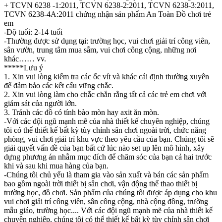
+ TCVN 6238 -1:2011, TCVN 6238-2:2011, TCVN 6238-3:2011,
TCVN 6238-4A:2011 chứng nhận sản phẩm An Toàn Đồ chơi trẻ
em
-Độ tuổi: 2-14 tuổi
-Thường được sử dụng tại: trường học, vui chơi giải trí công viên,
sân vườn, trung tâm mua sắm, vui chơi công cộng, những nơi
khác…… vv.
*****Lưu ý
1. Xin vui lòng kiểm tra các ốc vít và khác cái định thường xuyên
để đảm bảo các kết cấu vững chắc.
2. Xin vui lòng làm cho chắc chắn rằng tất cả các trẻ em chơi với
giám sát của người lớn.
3. Tránh các đồ có tính bào mòn hay axit ăn mòn.
-Với các đội ngũ mạnh mẽ của nhà thiết kế chuyên nghiệp, chúng
tôi có thể thiết kế bất kỳ tùy chỉnh sân chơi ngoài trời, chức năng
phòng, vui chơi giải trí khu vực theo yêu cầu của bạn. Chúng tôi sẽ
giải quyết vấn đề của bạn bất cứ lúc nào set up lên mô hình, xây
dựng phương án nhằm mục đích để chăm sóc của bạn cả hai trước
khi và sau khi mua hàng của bạn.
-Chúng tôi chủ yếu là tham gia vào sản xuất và bán các sản phẩm
bao gồm ngoài trời thiết bị sân chơi, vận động thể thao thiết bị
trường học, đồ chơi. Sản phẩm của chúng tôi được áp dụng cho khu
vui chơi giải trí công viên, sân công cộng, nhà cộng đồng, trường
mẫu giáo, trường học.... Với các đội ngũ mạnh mẽ của nhà thiết kế
chuyên nghiệp, chúng tôi có thể thiết kế bất kỳ tùy chỉnh sân chơi