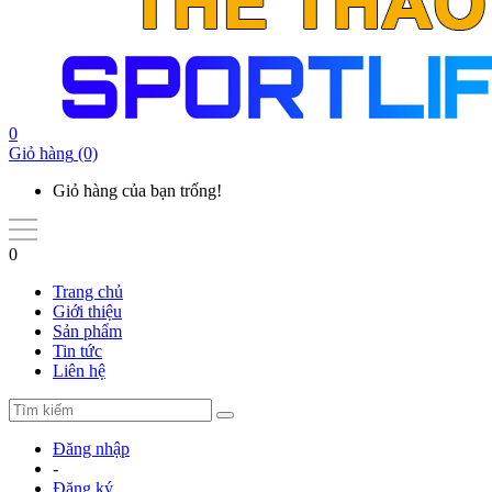
0
Giỏ hàng
(0)
Giỏ hàng của bạn trống!
0
Trang chủ
Giới thiệu
Sản phẩm
Tin tức
Liên hệ
Đăng nhập
-
Đăng ký