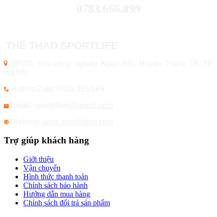
0783.666.899
THỂ THAO SPORTLIFE
VPGD: Khu công nghiệp Ngọc Hồi, Huyện Thanh Trì, TP
Hà Nội
Hotline/Zalo: 0836.855.689
Email: sportlifevn
@gmail.com
Website:
www.sportlifevn.com
Trợ giúp khách hàng
Giới thiệu
Vận chuyển
Hình thức thanh toán
Chính sách bảo hành
Hướng dẫn mua hàng
Chính sách đổi trả sản phẩm