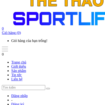
0
Giỏ hàng
(0)
Giỏ hàng của bạn trống!
0
Trang chủ
Giới thiệu
Sản phẩm
Tin tức
Liên hệ
Đăng nhập
-
Đăng ký