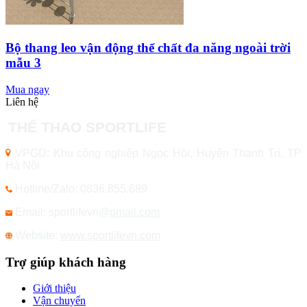
Bộ thang leo vận động thể chất đa năng ngoài trời
mẫu 3
Mua ngay
Liên hệ
THỂ THAO SPORTLIFE
VPGD: Khu công nghiệp Ngọc Hồi, Huyện Thanh Trì, TP
Hà Nội
Hotline/Zalo: 0836.855.689
Email: sportlifevn
@gmail.com
Website:
www.sportlifevn.com
Trợ giúp khách hàng
Giới thiệu
Vận chuyển