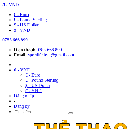
đ
- VND
€ - Euro
£ - Pound Sterling
$ - US Dollar
đ - VND
0783.666.899
Điện thoại:
0783.666.899
Email:
sportlifetbvn@gmail.com
đ
- VND
€ - Euro
£ - Pound Sterling
$ - US Dollar
đ - VND
Đăng nhập
-
Đăng ký