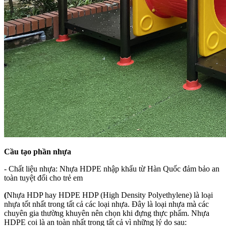
Cầu tạo phần nhựa
- Chất liệu nhựa: Nhựa HDPE nhập khẩu từ Hàn Quốc đảm bảo an
toàn tuyệt đối cho trẻ em
(
Nhựa HDP hay HDPE HDP (High Density Polyethylene) là loại
nhựa tốt nhất trong tất cả các loại nhựa. Đây là loại nhựa mà các
chuyên gia thường khuyên nên chọn khi đựng thực phẩm.
Nhựa
HDPE coi là an toàn nhất trong tất cả vì những lý do sau: