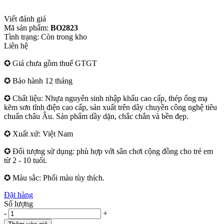
Viết đánh giá
Mã sản phẩm:
BO2823
Tình trạng:
Còn trong kho
Liên hệ
✪ Giá chưa gồm thuế GTGT
✪ Bảo hành 12 tháng
✪ Chất liệu: Nhựa nguyên sinh nhập khẩu cao cấp, thép ống mạ
kẽm sơn tĩnh điện cao cấp, sản xuất trên dây chuyền công nghệ tiêu
chuẩn châu Âu. Sản phẩm dầy dặn, chắc chắn và bền đẹp.
✪ Xuất xứ: Việt Nam
✪ Đối tượng sử dụng: phù hợp với sân chơi cộng đồng cho trẻ em
từ 2 - 10 tuổi.
✪ Màu sắc: Phối màu tùy thích.
Đặt hàng
Số lượng
-
+