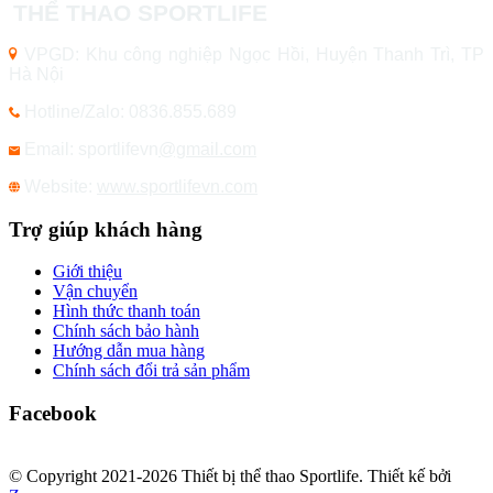
THỂ THAO SPORTLIFE
VPGD: Khu công nghiệp Ngọc Hồi, Huyện Thanh Trì, TP
Hà Nội
Hotline/Zalo: 0836.855.689
Email: sportlifevn
@gmail.com
Website:
www.sportlifevn.com
Trợ giúp khách hàng
Giới thiệu
Vận chuyển
Hình thức thanh toán
Chính sách bảo hành
Hướng dẫn mua hàng
Chính sách đổi trả sản phẩm
Facebook
© Copyright 2021-2026 Thiết bị thể thao Sportlife. Thiết kế bởi