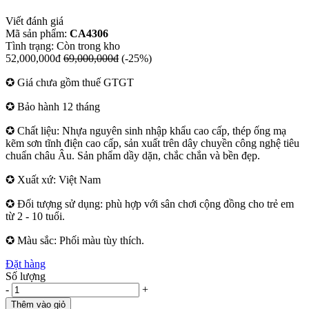
Viết đánh giá
Mã sản phẩm:
CA4306
Tình trạng:
Còn trong kho
52,000,000đ
69,000,000đ
(-25%)
✪ Giá chưa gồm thuế GTGT
✪ Bảo hành 12 tháng
✪ Chất liệu: Nhựa nguyên sinh nhập khẩu cao cấp, thép ống mạ
kẽm sơn tĩnh điện cao cấp, sản xuất trên dây chuyền công nghệ tiêu
chuẩn châu Âu. Sản phẩm dầy dặn, chắc chắn và bền đẹp.
✪ Xuất xứ: Việt Nam
✪ Đối tượng sử dụng: phù hợp với sân chơi cộng đồng cho trẻ em
từ 2 - 10 tuổi.
✪ Màu sắc: Phối màu tùy thích.
Đặt hàng
Số lượng
-
+
Thêm vào giỏ