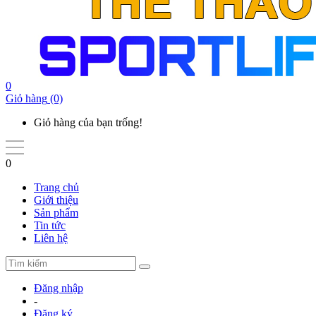
0
Giỏ hàng
(0)
Giỏ hàng của bạn trống!
0
Trang chủ
Giới thiệu
Sản phẩm
Tin tức
Liên hệ
Đăng nhập
-
Đăng ký