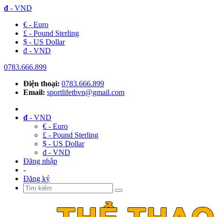
đ
- VND
€ - Euro
£ - Pound Sterling
$ - US Dollar
đ - VND
0783.666.899
Điện thoại:
0783.666.899
Email:
sportlifetbvn@gmail.com
đ
- VND
€ - Euro
£ - Pound Sterling
$ - US Dollar
đ - VND
Đăng nhập
-
Đăng ký