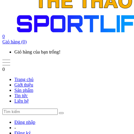
0
Giỏ hàng
(0)
Giỏ hàng của bạn trống!
0
Trang chủ
Giới thiệu
Sản phẩm
Tin tức
Liên hệ
Đăng nhập
-
Đăng ký