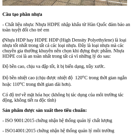
Cầu tạo phần nhựa
- Chất liệu nhựa: Nhựa HDPE nhập khẩu từ Hàn Quốc đảm bảo an
toàn tuyệt đối cho trẻ em
(
Nhựa HDP hay HDPE HDP (High Density Polyethylene) là loại
nhựa tốt nhất trong tất cả các loại nhựa. Đây là loại nhựa mà các
chuyên gia thường khuyên nên chọn khi đựng thực phẩm.
Nhựa
HDPE coi là an toàn nhất trong tất cả vì những lý do sau:
Độ bền cao, chịu va đập tốt, ít bị biến dạng, trầy xước.
o
Độ bền nhiệt cao (chịu được nhiệt độ 120
C trong thời gian ngắn
o
hoặc 110
C trong thời gian dài hơn).
Có độ trơ về mặt hóa học (không bị tác dụng của môi trường tác
động, không tiết ra độc tính)
Sản phẩm được sản xuất theo tiêu chuẩn:
- ISO 9001:2015 chứng nhận hệ thống quản lý chất lượng
- ISO14001:2015 chứng nhận hệ thống quản lý môi trường