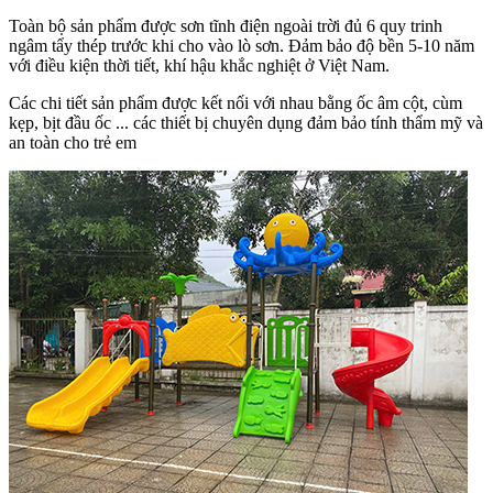
Toàn bộ sản phẩm được sơn tĩnh điện ngoài trời đủ 6 quy trinh
ngâm tẩy thép trước khi cho vào lò sơn. Đảm bảo độ bền 5-10 năm
với điều kiện thời tiết, khí hậu khắc nghiệt ở Việt Nam.
Các chi tiết sản phẩm được kết nối với nhau bằng ốc âm cột, cùm
kẹp, bịt đầu ốc ... các thiết bị chuyên dụng đảm bảo tính thẩm mỹ và
an toàn cho trẻ em