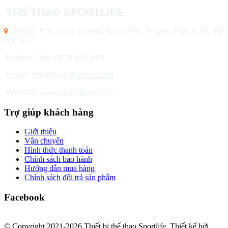
THỂ THAO SPORTLIFE
VPGD: Khu công nghiệp Ngọc Hồi, Huyện Thanh Trì, TP
Hà Nội
Hotline/Zalo: 0836.855.689
Email: sportlifevn
@gmail.com
Website:
www.sportlifevn.com
Trợ giúp khách hàng
Giới thiệu
Vận chuyển
Hình thức thanh toán
Chính sách bảo hành
Hướng dẫn mua hàng
Chính sách đổi trả sản phẩm
Facebook
© Copyright 2021-2026 Thiết bị thể thao Sportlife. Thiết kế bởi