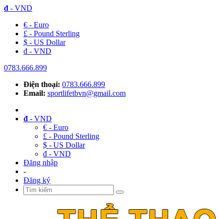
đ
- VND
€ - Euro
£ - Pound Sterling
$ - US Dollar
đ - VND
0783.666.899
Điện thoại:
0783.666.899
Email:
sportlifetbvn@gmail.com
đ
- VND
€ - Euro
£ - Pound Sterling
$ - US Dollar
đ - VND
Đăng nhập
-
Đăng ký