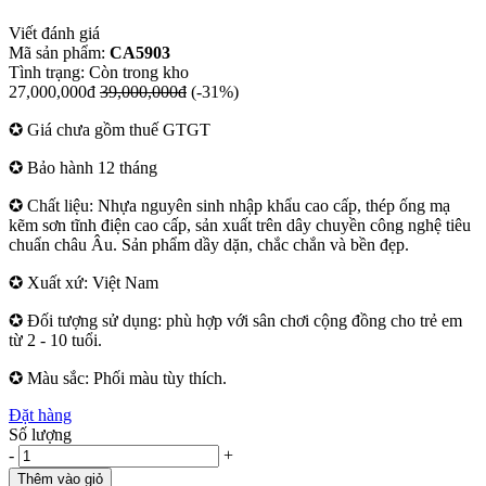
Viết đánh giá
Mã sản phẩm:
CA5903
Tình trạng:
Còn trong kho
27,000,000đ
39,000,000đ
(-31%)
✪ Giá chưa gồm thuế GTGT
✪ Bảo hành 12 tháng
✪ Chất liệu: Nhựa nguyên sinh nhập khẩu cao cấp, thép ống mạ
kẽm sơn tĩnh điện cao cấp, sản xuất trên dây chuyền công nghệ tiêu
chuẩn châu Âu. Sản phẩm dầy dặn, chắc chắn và bền đẹp.
✪ Xuất xứ: Việt Nam
✪ Đối tượng sử dụng: phù hợp với sân chơi cộng đồng cho trẻ em
từ 2 - 10 tuổi.
✪ Màu sắc: Phối màu tùy thích.
Đặt hàng
Số lượng
-
+
Thêm vào giỏ