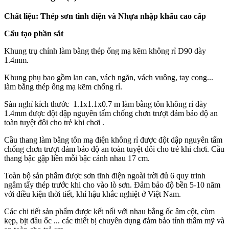
Chất liệu: Thép sơn tĩnh điện và Nhựa nhập khẩu cao cấp
Cấu tạo phần sắt
Khung trụ chính làm bằng thép ống mạ kẽm không rỉ D90 dày
1.4mm.
Khung phụ bao gồm lan can, vách ngăn, vách vuông, tay cong...
làm bằng thép ống mạ kẽm chống rỉ.
Sàn nghỉ kích thước 1.1x1.1x0.7 m làm bằng tôn không rỉ dày
1.4mm được đột dập nguyên tấm chống chơn trượt đảm bảo độ an
toàn tuyệt đôi cho trẻ khi chơi .
Cầu thang làm bằng tôn mạ điện không rỉ được đột dập nguyên tấm
chống chơn trượt đảm bảo độ an toàn tuyệt đôi cho trẻ khi chơi. Cầu
thang bậc gập liền mỗi bậc cánh nhau 17 cm.
Toàn bộ sản phẩm được sơn tĩnh điện ngoài trời đủ 6 quy trinh
ngâm tẩy thép trước khi cho vào lò sơn. Đảm bảo độ bền 5-10 năm
với điều kiện thời tiết, khí hậu khắc nghiệt ở Việt Nam.
Các chi tiết sản phẩm được kết nối với nhau bằng ốc âm cột, cùm
kẹp, bịt đầu ốc ... các thiết bị chuyên dụng đảm bảo tính thẩm mỹ và