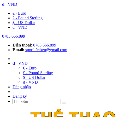
đ
- VND
€ - Euro
£ - Pound Sterling
$ - US Dollar
đ - VND
0783.666.899
Điện thoại:
0783.666.899
Email:
sportlifetbvn@gmail.com
đ
- VND
€ - Euro
£ - Pound Sterling
$ - US Dollar
đ - VND
Đăng nhập
-
Đăng ký