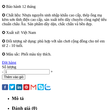
✪ Bảo hành 12 tháng
✪ Chất liệu: Nhựa nguyên sinh nhập khẩu cao cấp, thép ống mạ
kẽm sơn tĩnh điện cao cấp, sản xuất trên dây chuyền công nghệ tiêu
chuẩn châu Âu. Sản phẩm dầy dặn, chắc chắn và bền đẹp.
✪ Xuất xứ: Việt Nam
✪ Đối tượng sử dụng: phù hợp với sân chơi cộng đồng cho trẻ em
từ 2 - 10 tuổi.
✪ Màu sắc: Phối màu tùy thích.
Đặt hàng
Số lượng
-
+
Thêm vào giỏ
Mua ngay
Mô tả
Đánh giá (0)