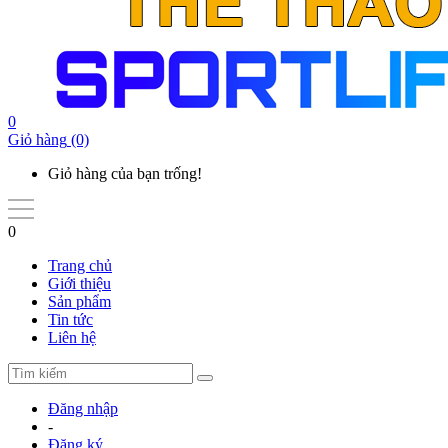
0
Giỏ hàng
(0)
Giỏ hàng của bạn trống!
0
Trang chủ
Giới thiệu
Sản phẩm
Tin tức
Liên hệ
Đăng nhập
-
Đăng ký