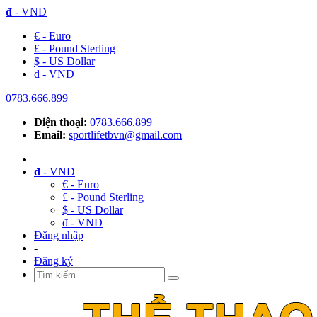
đ
- VND
€ - Euro
£ - Pound Sterling
$ - US Dollar
đ - VND
0783.666.899
Điện thoại:
0783.666.899
Email:
sportlifetbvn@gmail.com
đ
- VND
€ - Euro
£ - Pound Sterling
$ - US Dollar
đ - VND
Đăng nhập
-
Đăng ký