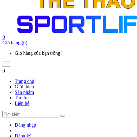
0
Giỏ hàng
(0)
Giỏ hàng của bạn trống!
0
Trang chủ
Giới thiệu
Sản phẩm
Tin tức
Liên hệ
Đăng nhập
-
Đăng ký