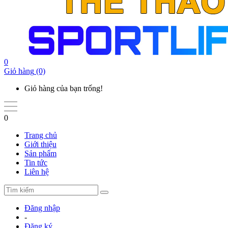
0
Giỏ hàng
(0)
Giỏ hàng của bạn trống!
0
Trang chủ
Giới thiệu
Sản phẩm
Tin tức
Liên hệ
Đăng nhập
-
Đăng ký