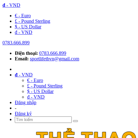
đ
- VND
€ - Euro
£ - Pound Sterling
$ - US Dollar
đ - VND
0783.666.899
Điện thoại:
0783.666.899
Email:
sportlifetbvn@gmail.com
đ
- VND
€ - Euro
£ - Pound Sterling
$ - US Dollar
đ - VND
Đăng nhập
-
Đăng ký