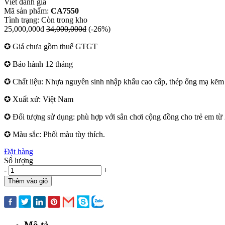
Viết đánh giá
Mã sản phẩm:
CA7550
Tình trạng:
Còn trong kho
25,000,000đ
34,000,000đ
(-26%)
✪ Giá chưa gồm thuế GTGT
✪ Bảo hành 12 tháng
✪ Chất liệu: Nhựa nguyên sinh nhập khẩu cao cấp, thép ống mạ kẽm s
✪ Xuất xứ: Việt Nam
✪ Đối tượng sử dụng: phù hợp với sân chơi cộng đồng cho trẻ em từ 2
✪ Màu sắc: Phối màu tùy thích.
Đặt hàng
Số lượng
-
+
Thêm vào giỏ
Mua ngay
Mô tả