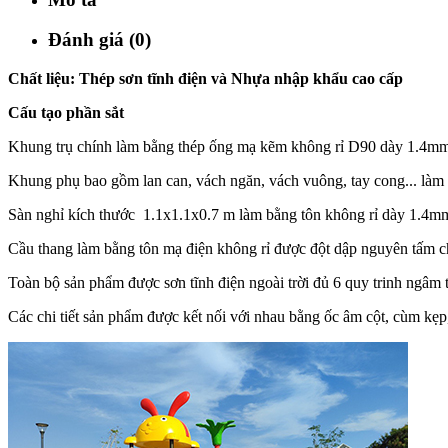
Đánh giá (0)
Chất liệu: Thép sơn tĩnh điện và Nhựa nhập khẩu cao cấp
Cấu tạo phần sắt
Khung trụ chính làm bằng thép ống mạ kẽm không rỉ D90 dày 1.4m
Khung phụ bao gồm lan can, vách ngăn, vách vuông, tay cong... làm
Sàn nghỉ kích thước 1.1x1.1x0.7 m làm bằng tôn không rỉ dày 1.4mm 
Cầu thang làm bằng tôn mạ điện không rỉ được đột dập nguyên tấm ch
Toàn bộ sản phẩm được sơn tĩnh điện ngoài trời đủ 6 quy trinh ngâm t
Các chi tiết sản phẩm được kết nối với nhau bằng ốc âm cột, cùm kẹp,