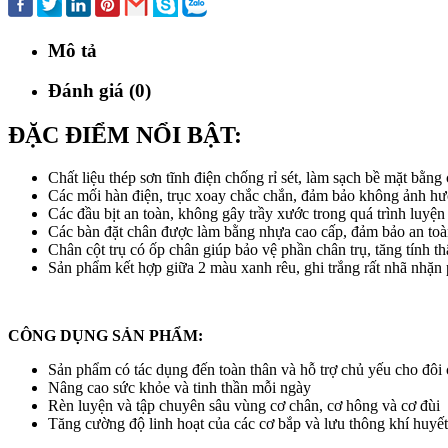
Mô tả
Đánh giá (0)
ĐẶC ĐIỂM NỔI BẬT:
Chất liệu thép sơn tĩnh điện chống rỉ sét, làm sạch bề mặt bằng 
Các mối hàn điện, trục xoay chắc chắn, đảm bảo không ảnh hưở
Các đầu bịt an toàn, không gây trầy xước trong quá trình luyện
Các bàn đặt chân được làm bằng nhựa cao cấp, đảm bảo an toàn
Chân cột trụ có ốp chân giúp bảo vệ phần chân trụ, tăng tính t
Sản phẩm kết hợp giữa 2 màu xanh rêu, ghi trắng rất nhã nhặn 
CÔNG DỤNG SẢN PHẨM:
Sản phẩm có tác dụng đến toàn thân và hỗ trợ chủ yếu cho đôi 
Nâng cao sức khỏe và tinh thần mỗi ngày
Rèn luyện và tập chuyên sâu vùng cơ chân, cơ hông và cơ đùi
Tăng cường độ linh hoạt của các cơ bắp và lưu thông khí huyết