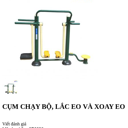
CỤM CHẠY BỘ, LẮC EO VÀ XOAY EO
Viết đánh giá