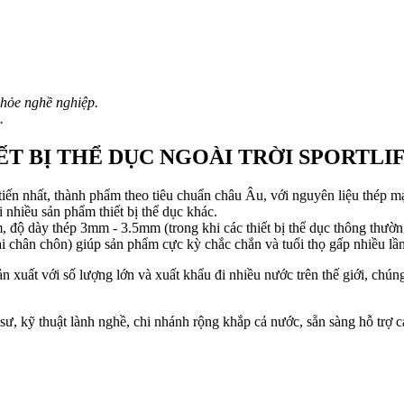
hỏe nghề nghiệp.
.
T BỊ THỂ DỤC NGOÀI TRỜI SPORTLI
iến nhất, thành phẩm theo tiêu chuẩn châu Âu, với nguyên liệu thép 
 nhiều sản phẩm thiết bị thể dục khác.
, độ dày thép 3mm - 3.5mm (trong khi các thiết bị thể dục thông thư
ại chân chôn) giúp sản phẩm cực kỳ chắc chắn và tuổi thọ gấp nhiều lần 
ản xuất với số lượng lớn và xuất khẩu đi nhiều nước trên thế giới, chún
sư, kỹ thuật lành nghề, chi nhánh rộng khắp cả nước, sẵn sàng hỗ trợ c