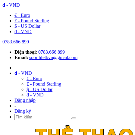
đ
- VND
€ - Euro
£ - Pound Sterling
$ - US Dollar
đ - VND
0783.666.899
Điện thoại:
0783.666.899
Email:
sportlifetbvn@gmail.com
đ
- VND
€ - Euro
£ - Pound Sterling
$ - US Dollar
đ - VND
Đăng nhập
-
Đăng ký