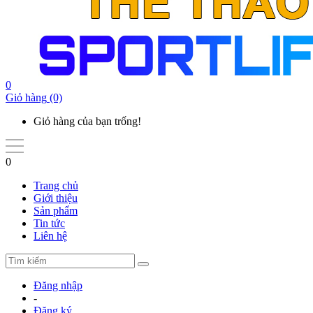
0
Giỏ hàng
(0)
Giỏ hàng của bạn trống!
0
Trang chủ
Giới thiệu
Sản phẩm
Tin tức
Liên hệ
Đăng nhập
-
Đăng ký