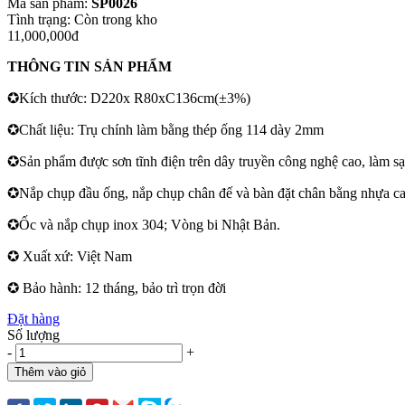
Mã sản phẩm:
SP0026
Tình trạng:
Còn trong kho
11,000,000đ
THÔNG TIN SẢN PHẨM
✪Kích thước: D220x R80xC136cm(±3%)
✪Chất liệu: Trụ chính làm bằng thép ống 114 dày 2mm
✪Sản phẩm được sơn tĩnh điện trên dây truyền công nghệ cao, làm s
✪Nắp chụp đầu ống, nắp chụp chân đế và bàn đặt chân bằng nhựa ca
✪Ốc và nắp chụp inox 304; Vòng bi Nhật Bản.
✪ Xuất xứ: Việt Nam
✪ Bảo hành: 12 tháng, bảo trì trọn đời
Đặt hàng
Số lượng
-
+
Thêm vào giỏ
Mua ngay