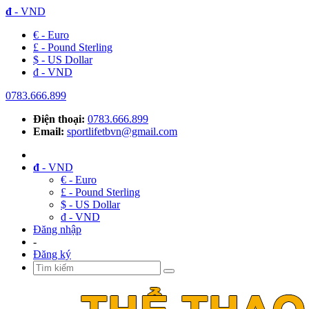
đ
- VND
€ - Euro
£ - Pound Sterling
$ - US Dollar
đ - VND
0783.666.899
Điện thoại:
0783.666.899
Email:
sportlifetbvn@gmail.com
đ
- VND
€ - Euro
£ - Pound Sterling
$ - US Dollar
đ - VND
Đăng nhập
-
Đăng ký