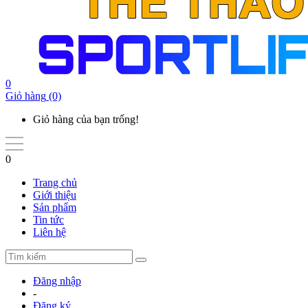
0
Giỏ hàng
(0)
Giỏ hàng của bạn trống!
0
Trang chủ
Giới thiệu
Sản phẩm
Tin tức
Liên hệ
Đăng nhập
-
Đăng ký