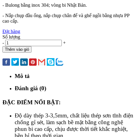
- Bulong bằng inox 304; vòng bi Nhật Bản.
- Nắp chụp đầu ống, nắp chụp chân đế và ghế ngồi bằng nhựa PP
cao cấp.
Đặt hàng
Số lượng
-
+
Thêm vào giỏ
Mua ngay
Mô tả
Đánh giá (0)
ĐẶC ĐIỂM NỔI BẬT:
Độ dày thép 3-3,5mm, chất liệu thép sơn tĩnh điện
chống gỉ sét, làm sạch bề mặt bằng công nghệ
phun bi cao cấp, chịu được thời tiết khắc nghiệt,
bền bỉ theo thời gian