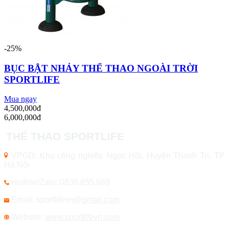
-25%
BỤC BẬT NHẢY THỂ THAO NGOÀI TRỜI
SPORTLIFE
Mua ngay
4,500,000đ
6,000,000đ
THỂ THAO SPORTLIFE
VPGD: Khu công nghiệp Ngọc Hồi, Huyện Thanh Trì, TP
Hà Nội
Hotline/Zalo: 0836.855.689
Email: sportlifevn
@gmail.com
Website:
www.sportlifevn.com