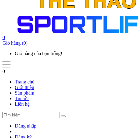
0
Giỏ hàng
(0)
Giỏ hàng của bạn trống!
0
Trang chủ
Giới thiệu
Sản phẩm
Tin tức
Liên hệ
Đăng nhập
-
Đăng ký