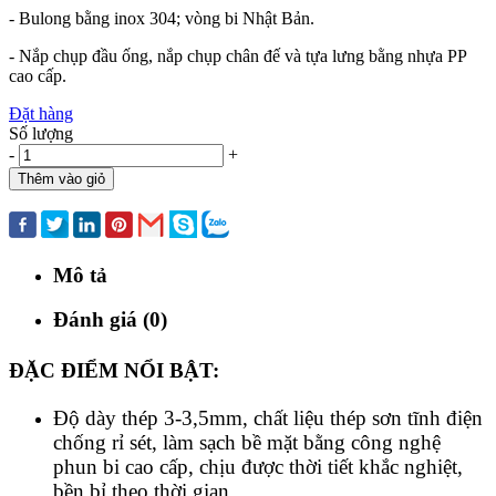
- Bulong bằng inox 304; vòng bi Nhật Bản.
- Nắp chụp đầu ống, nắp chụp chân đế và tựa lưng bằng nhựa PP
cao cấp.
Đặt hàng
Số lượng
-
+
Thêm vào giỏ
Mua ngay
Mô tả
Đánh giá (0)
ĐẶC ĐIỂM NỔI BẬT:
Độ dày thép 3-3,5mm, chất liệu thép sơn tĩnh điện
chống rỉ sét, làm sạch bề mặt bằng công nghệ
phun bi cao cấp, chịu được thời tiết khắc nghiệt,
bền bỉ theo thời gian