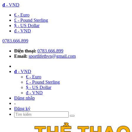
đ
- VND
€ - Euro
£ - Pound Sterling
$ - US Dollar
đ - VND
0783.666.899
Điện thoại:
0783.666.899
Email:
sportlifetbvn@gmail.com
đ
- VND
€ - Euro
£ - Pound Sterling
$ - US Dollar
đ - VND
Đăng nhập
-
Đăng ký