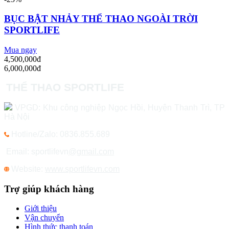
BỤC BẬT NHẢY THỂ THAO NGOÀI TRỜI
SPORTLIFE
Mua ngay
4,500,000đ
6,000,000đ
THỂ THAO SPORTLIFE
VPGD: Khu công nghiệp Ngọc Hồi, Huyện Thanh Trì, TP
Hà Nội
Hotline/Zalo: 0836.855.689
Email: sportlifevn
@gmail.com
Website:
www.sportlifevn.com
Trợ giúp khách hàng
Giới thiệu
Vận chuyển
Hình thức thanh toán