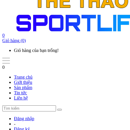
0
Giỏ hàng
(0)
Giỏ hàng của bạn trống!
0
Trang chủ
Giới thiệu
Sản phẩm
Tin tức
Liên hệ
Đăng nhập
-
Đăng ký