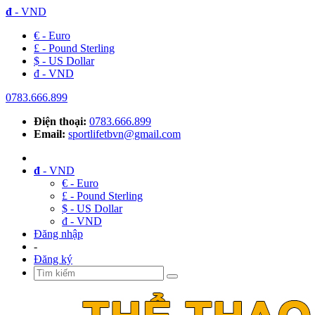
đ
- VND
€ - Euro
£ - Pound Sterling
$ - US Dollar
đ - VND
0783.666.899
Điện thoại:
0783.666.899
Email:
sportlifetbvn@gmail.com
đ
- VND
€ - Euro
£ - Pound Sterling
$ - US Dollar
đ - VND
Đăng nhập
-
Đăng ký