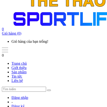
0
Giỏ hàng
(0)
Giỏ hàng của bạn trống!
0
Trang chủ
Giới thiệu
Sản phẩm
Tin tức
Liên hệ
Đăng nhập
-
Đăng ký