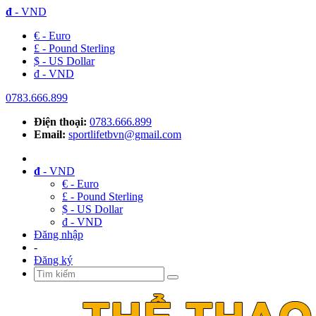
đ
- VND
€ - Euro
£ - Pound Sterling
$ - US Dollar
đ - VND
0783.666.899
Điện thoại:
0783.666.899
Email:
sportlifetbvn@gmail.com
đ
- VND
€ - Euro
£ - Pound Sterling
$ - US Dollar
đ - VND
Đăng nhập
-
Đăng ký