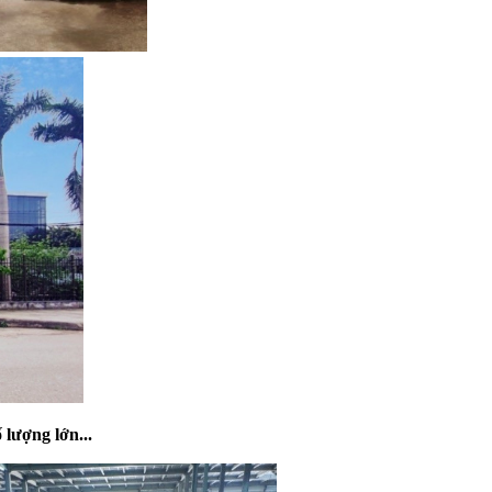
ố lượng lớn
...