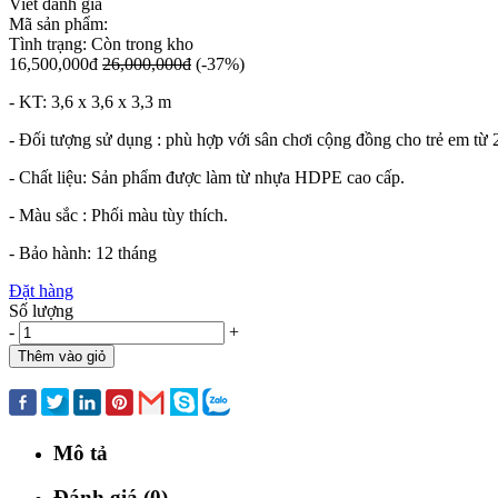
Viết đánh giá
Mã sản phẩm:
Tình trạng:
Còn trong kho
16,500,000đ
26,000,000đ
(-37%)
- KT: 3,6 x 3,6 x 3,3 m
- Đối tượng sử dụng : phù hợp với sân chơi cộng đồng cho trẻ em từ 2
- Chất liệu: Sản phẩm được làm từ nhựa HDPE cao cấp.
- Màu sắc : Phối màu tùy thích.
- Bảo hành: 12 tháng
Đặt hàng
Số lượng
-
+
Thêm vào giỏ
Mua ngay
Mô tả
Đánh giá (0)