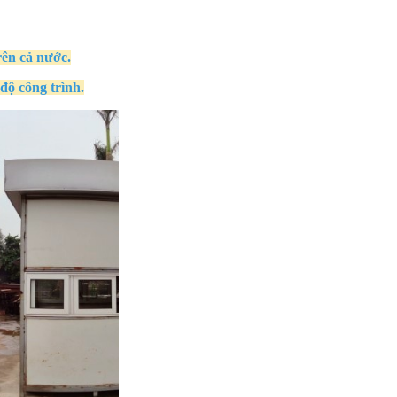
rên cả nước.
độ công trình.