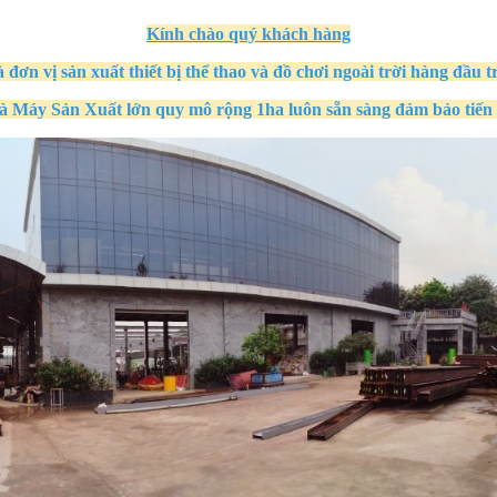
Kính
chào quý khách hàng
à đơn vị sản xuất thiết bị thể thao và đồ chơi ngoài trời hàng đầu t
à Máy Sản Xuất
lớn quy mô
rộng 1ha
luôn sẵn sàng đảm bảo tiến 