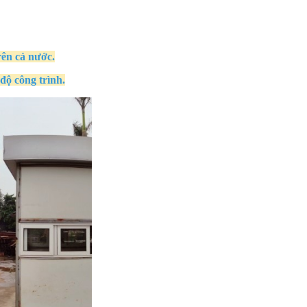
rên cả nước.
độ công trình.