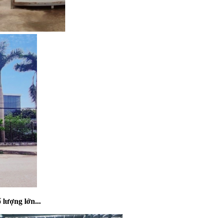
ố lượng lớn
...