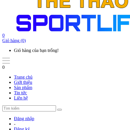
0
Giỏ hàng
(0)
Giỏ hàng của bạn trống!
0
Trang chủ
Giới thiệu
Sản phẩm
Tin tức
Liên hệ
Đăng nhập
-
Đăng ký