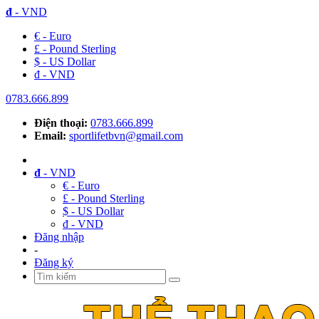
đ
- VND
€ - Euro
£ - Pound Sterling
$ - US Dollar
đ - VND
0783.666.899
Điện thoại:
0783.666.899
Email:
sportlifetbvn@gmail.com
đ
- VND
€ - Euro
£ - Pound Sterling
$ - US Dollar
đ - VND
Đăng nhập
-
Đăng ký