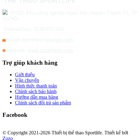
THỂ THAO SPORTLIFE
VPGD: Khu công nghiệp Ngọc Hồi, Huyện Thanh Trì, TP
Hà Nội
Hotline/Zalo: 0836.855.689
Email: sportlifevn
@gmail.com
Website:
www.sportlifevn.com
Trợ giúp khách hàng
Giới thiệu
Vận chuyển
Hình thức thanh toán
Chính sách bảo hành
Hướng dẫn mua hàng
Chính sách đổi trả sản phẩm
Facebook
© Copyright 2021-2026 Thiết bị thể thao Sportlife. Thiết kế bởi
Zozo