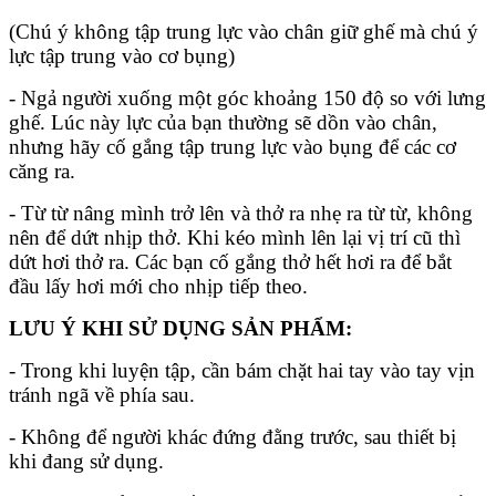
(Chú ý không tập trung lực vào chân giữ ghế mà chú ý
lực tập trung vào cơ bụng)
- Ngả người xuống một góc khoảng 150 độ so với lưng
ghế. Lúc này lực của bạn thường sẽ dồn vào chân,
nhưng hãy cố gắng tập trung lực vào bụng để các cơ
căng ra.
- Từ từ nâng mình trở lên và thở ra nhẹ ra từ từ, không
nên để dứt nhịp thở. Khi kéo mình lên lại vị trí cũ thì
dứt hơi thở ra. Các bạn cố gắng thở hết hơi ra để bắt
đầu lấy hơi mới cho nhịp tiếp theo.
LƯU Ý KHI SỬ DỤNG SẢN PHẨM:
- Trong khi luyện tập, cần bám chặt hai tay vào tay vịn
tránh ngã về phía sau.
- Không để người khác đứng đằng trước, sau thiết bị
khi đang sử dụng.