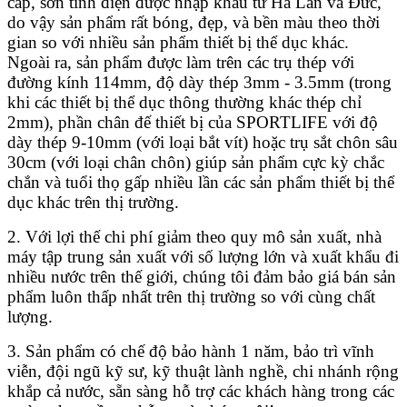
cấp, sơn tĩnh điện được nhập khẩu từ Hà Lan và Đức,
do vậy sản phẩm rất bóng, đẹp, và bền màu theo thời
gian so với nhiều sản phẩm thiết bị thể dục khác.
Ngoài ra, sản phẩm được làm trên các trụ thép với
đường kính 114mm, độ dày thép 3mm - 3.5mm (trong
khi các thiết bị thể dục thông thường khác thép chỉ
2mm), phần chân đế thiết bị của SPORTLIFE với độ
dày thép 9-10mm (với loại bắt vít) hoặc trụ sắt chôn sâu
30cm (với loại chân chôn) giúp sản phẩm cực kỳ chắc
chắn và tuổi thọ gấp nhiều lần các sản phẩm thiết bị thể
dục khác trên thị trường.
2. Với lợi thế chi phí giảm theo quy mô sản xuất, nhà
máy tập trung sản xuất với số lượng lớn và xuất khẩu đi
nhiều nước trên thế giới, chúng tôi đảm bảo giá bán sản
phẩm luôn thấp nhất trên thị trường so với cùng chất
lượng.
3. Sản phẩm có chế độ bảo hành 1 năm, bảo trì vĩnh
viễn, đội ngũ kỹ sư, kỹ thuật lành nghề, chi nhánh rộng
khắp cả nước, sẵn sàng hỗ trợ các khách hàng trong các