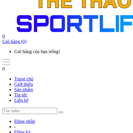
0
Giỏ hàng
(0)
Giỏ hàng của bạn trống!
0
Trang chủ
Giới thiệu
Sản phẩm
Tin tức
Liên hệ
Đăng nhập
-
Đăng ký