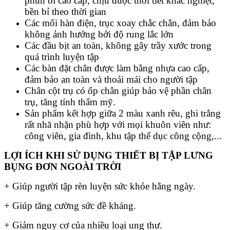
phun bi cao cấp, chịu được thời tiết khắc nghiệt,
bền bỉ theo thời gian
Các mối hàn điện, trục xoay chắc chắn, đảm bảo
không ảnh hưởng bởi độ rung lắc lớn
Các đầu bịt an toàn, không gây trầy xước trong
quá trình luyện tập
Các bàn đặt chân được làm bằng nhựa cao cấp,
đảm bảo an toàn và thoải mái cho người tập
Chân cột trụ có ốp chân giúp bảo vệ phần chân
trụ, tăng tính thẩm mỹ.
Sản phẩm kết hợp giữa 2 màu xanh rêu, ghi trắng
rất nhã nhặn phù hợp với mọi khuôn viên như:
công viên, gia đình, khu tập thể dục công cộng,...
LỢI ÍCH KHI SỬ DỤNG THIẾT BỊ TẬP LƯNG
BỤNG ĐƠN NGOÀI TRỜI
+ Giúp người tập rèn luyện sức khỏe hằng ngày.
+ Giúp tăng cường sức đề kháng.
+ Giảm nguy cơ của nhiều loại ung thư.