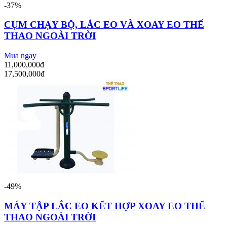
-37%
CỤM CHẠY BỘ, LẮC EO VÀ XOAY EO THỂ
THAO NGOÀI TRỜI
Mua ngay
11,000,000đ
17,500,000đ
-49%
MÁY TẬP LẮC EO KẾT HỢP XOAY EO THỂ
THAO NGOÀI TRỜI