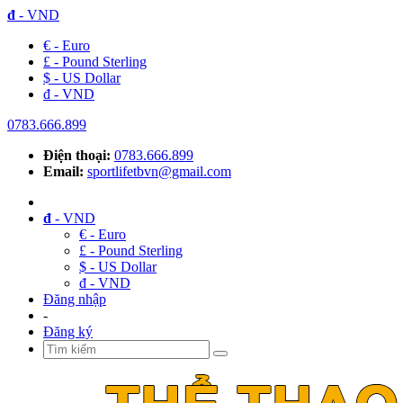
đ
- VND
€ - Euro
£ - Pound Sterling
$ - US Dollar
đ - VND
0783.666.899
Điện thoại:
0783.666.899
Email:
sportlifetbvn@gmail.com
đ
- VND
€ - Euro
£ - Pound Sterling
$ - US Dollar
đ - VND
Đăng nhập
-
Đăng ký