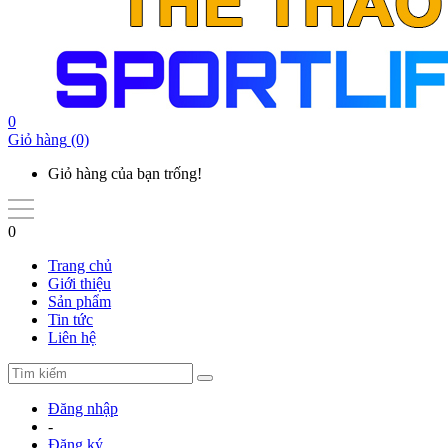
0
Giỏ hàng
(0)
Giỏ hàng của bạn trống!
0
Trang chủ
Giới thiệu
Sản phẩm
Tin tức
Liên hệ
Đăng nhập
-
Đăng ký