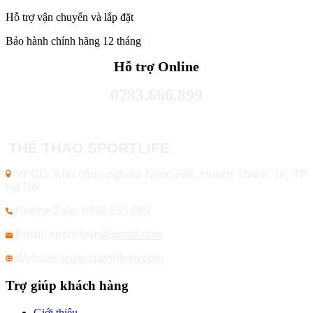
Hỗ trợ vận chuyển và lắp đặt
Bảo hành chính hãng 12 tháng
Hỗ trợ Online
0783.666.899
THỂ THAO SPORTLIFE
VPGD: Khu công nghiệp Ngọc Hồi, Huyện Thanh Trì, TP
Hà Nội
Hotline/Zalo: 0836.855.689
Email: sportlifevn
@gmail.com
Website:
www.sportlifevn.com
Trợ giúp khách hàng
Giới thiệu