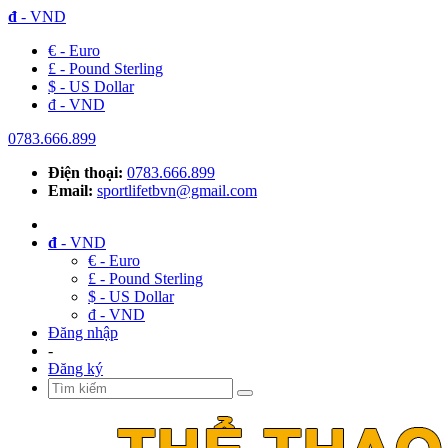
đ
- VND
€ - Euro
£ - Pound Sterling
$ - US Dollar
đ - VND
0783.666.899
Điện thoại:
0783.666.899
Email:
sportlifetbvn@gmail.com
đ
- VND
€ - Euro
£ - Pound Sterling
$ - US Dollar
đ - VND
Đăng nhập
-
Đăng ký