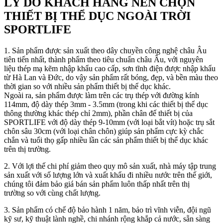
LÝ DO KHÁCH HÀNG NÊN CHỌN
THIẾT BỊ THỂ DỤC NGOÀI TRỜI
SPORTLIFE
1. Sản phẩm được sản xuất theo dây chuyền công nghệ châu Âu
tiên tiến nhất, thành phẩm theo tiêu chuẩn châu Âu, với nguyên
liệu thép mạ kẽm nhập khẩu cao cấp, sơn tĩnh điện được nhập khẩu
từ Hà Lan và Đức, do vậy sản phẩm rất bóng, đẹp, và bền màu theo
thời gian so với nhiều sản phẩm thiết bị thể dục khác.
Ngoài ra, sản phẩm được làm trên các trụ thép với đường kính
114mm, độ dày thép 3mm - 3.5mm (trong khi các thiết bị thể dục
thông thường khác thép chỉ 2mm), phần chân đế thiết bị của
SPORTLIFE với độ dày thép 9-10mm (với loại bắt vít) hoặc trụ sắt
chôn sâu 30cm (với loại chân chôn) giúp sản phẩm cực kỳ chắc
chắn và tuổi thọ gấp nhiều lần các sản phẩm thiết bị thể dục khác
trên thị trường.
2. Với lợi thế chi phí giảm theo quy mô sản xuất, nhà máy tập trung
sản xuất với số lượng lớn và xuất khẩu đi nhiều nước trên thế giới,
chúng tôi đảm bảo giá bán sản phẩm luôn thấp nhất trên thị
trường so với cùng chất lượng.
3. Sản phẩm có chế độ bảo hành 1 năm, bảo trì vĩnh viễn, đội ngũ
kỹ sư, kỹ thuật lành nghề, chi nhánh rộng khắp cả nước, sẵn sàng