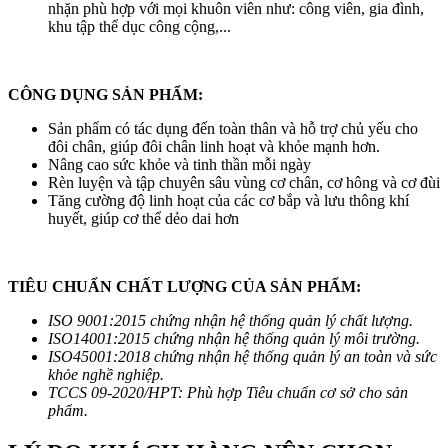
nhặn phù hợp với mọi khuôn viên như: công viên, gia đình,
khu tập thể dục công cộng,...
CÔNG DỤNG SẢN PHẨM:
Sản phẩm có tác dụng đến toàn thân và hỗ trợ chủ yếu cho
đôi chân, giúp đôi chân linh hoạt và khỏe mạnh hơn.
Nâng cao sức khỏe và tinh thần mỗi ngày
Rèn luyện và tập chuyên sâu vùng cơ chân, cơ hông và cơ đùi
Tăng cường độ linh hoạt của các cơ bắp và lưu thông khí
huyết, giúp cơ thể dẻo dai hơn
TIÊU CHUẨN CHẤT LƯỢNG CỦA SẢN PHẨM:
ISO 9001:2015 chứng nhận hệ thống quản lý chất lượng.
ISO14001:2015 chứng nhận hệ thống quản lý môi trường.
ISO45001:2018 chứng nhận hệ thống quản lý an toàn và sức
khỏe nghề nghiệp.
TCCS 09-2020/HPT: Phù hợp Tiêu chuẩn cơ sở cho sản
phẩm.