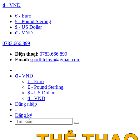
đ
- VND
€ - Euro
£ - Pound Sterling
$ - US Dollar
đ - VND
0783.666.899
Điện thoại:
0783.666.899
Email:
sportlifetbvn@gmail.com
đ
- VND
€ - Euro
£ - Pound Sterling
$ - US Dollar
đ - VND
Đăng nhập
-
Đăng ký