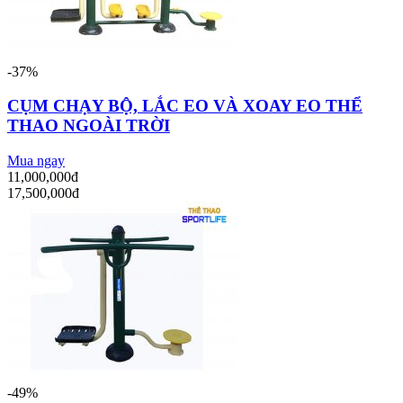
-37%
CỤM CHẠY BỘ, LẮC EO VÀ XOAY EO THỂ
THAO NGOÀI TRỜI
Mua ngay
11,000,000đ
17,500,000đ
-49%