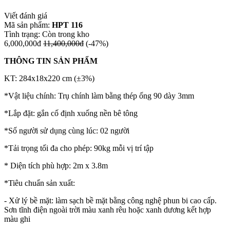
Viết đánh giá
Mã sản phẩm:
HPT 116
Tình trạng:
Còn trong kho
6,000,000đ
11,400,000đ
(-47%)
THÔNG TIN SẢN PHẨM
KT: 284x18x220 cm (±3%)
*Vật liệu chính: Trụ chính làm bằng thép ống 90 dày 3mm
*Lắp đặt: gắn cố định xuống nền bê tông
*Số người sử dụng cùng lúc: 02 người
*Tải trọng tối đa cho phép: 90kg mỗi vị trí tập
* Diện tích phù hợp: 2m x 3.8m
*Tiêu chuẩn sản xuất:
- Xử lý bề mặt: làm sạch bề mặt bằng công nghệ phun bi cao cấp.
Sơn tĩnh điện ngoài trời màu xanh rêu hoặc xanh dương kết hợp
màu ghi