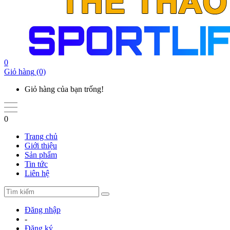
0
Giỏ hàng
(0)
Giỏ hàng của bạn trống!
0
Trang chủ
Giới thiệu
Sản phẩm
Tin tức
Liên hệ
Đăng nhập
-
Đăng ký