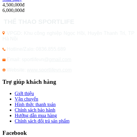
4,500,000đ
6,000,000đ
THỂ THAO SPORTLIFE
VPGD: Khu công nghiệp Ngọc Hồi, Huyện Thanh Trì, TP
Hà Nội
Hotline/Zalo: 0836.855.689
Email: sportlifevn
@gmail.com
Website:
www.sportlifevn.com
Trợ giúp khách hàng
Giới thiệu
Vận chuyển
Hình thức thanh toán
Chính sách bảo hành
Hướng dẫn mua hàng
Chính sách đổi trả sản phẩm
Facebook