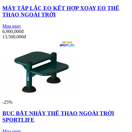
MÁY TẬP LẮC EO KẾT HỢP XOAY EO THỂ
THAO NGOÀI TRỜI
Mua ngay
6,900,000đ
13,500,000đ
-25%
BỤC BẬT NHẢY THỂ THAO NGOÀI TRỜI
SPORTLIFE
Mua ngay