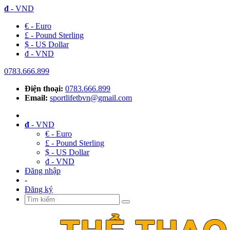
đ
- VND
€ - Euro
£ - Pound Sterling
$ - US Dollar
đ - VND
0783.666.899
Điện thoại:
0783.666.899
Email:
sportlifetbvn@gmail.com
đ
- VND
€ - Euro
£ - Pound Sterling
$ - US Dollar
đ - VND
Đăng nhập
-
Đăng ký