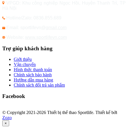
VPGD: Khu công nghiệp Ngọc Hồi, Huyện Thanh Trì, TP
Hà Nội
Hotline/Zalo: 0836.855.689
Email: sportlifevn
@gmail.com
Website:
www.sportlifevn.com
Trợ giúp khách hàng
Giới thiệu
Vận chuyển
Hình thức thanh toán
Chính sách bảo hành
Hướng dẫn mua hàng
Chính sách đổi trả sản phẩm
Facebook
© Copyright 2021-2026 Thiết bị thể thao Sportlife. Thiết kế bởi
Zozo
×