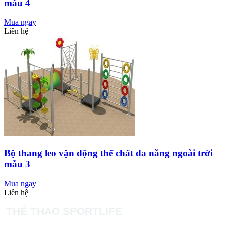
mẫu 4
Mua ngay
Liên hệ
Bộ thang leo vận động thể chất đa năng ngoài trời
mẫu 3
Mua ngay
Liên hệ
THỂ THAO SPORTLIFE