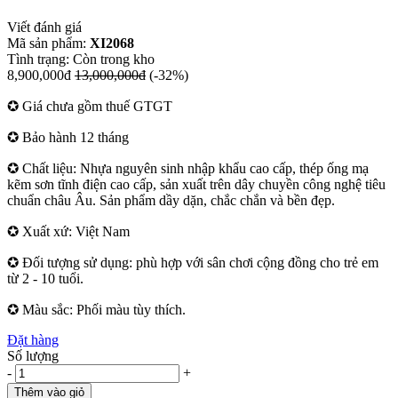
Viết đánh giá
Mã sản phẩm:
XI2068
Tình trạng:
Còn trong kho
8,900,000đ
13,000,000đ
(-32%)
✪ Giá chưa gồm thuế GTGT
✪ Bảo hành 12 tháng
✪ Chất liệu: Nhựa nguyên sinh nhập khẩu cao cấp, thép ống mạ
kẽm sơn tĩnh điện cao cấp, sản xuất trên dây chuyền công nghệ tiêu
chuẩn châu Âu. Sản phẩm dầy dặn, chắc chắn và bền đẹp.
✪ Xuất xứ: Việt Nam
✪ Đối tượng sử dụng: phù hợp với sân chơi cộng đồng cho trẻ em
từ 2 - 10 tuổi.
✪ Màu sắc: Phối màu tùy thích.
Đặt hàng
Số lượng
-
+
Thêm vào giỏ