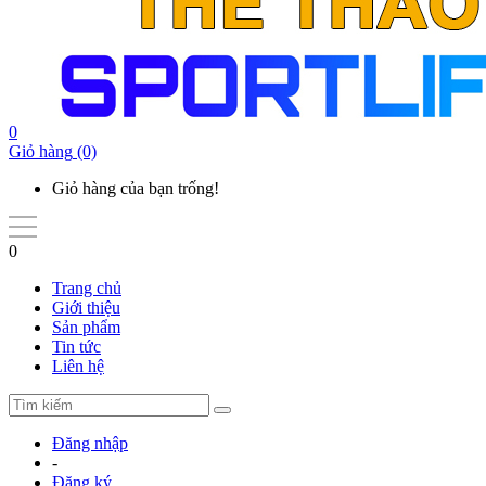
0
Giỏ hàng
(0)
Giỏ hàng của bạn trống!
0
Trang chủ
Giới thiệu
Sản phẩm
Tin tức
Liên hệ
Đăng nhập
-
Đăng ký