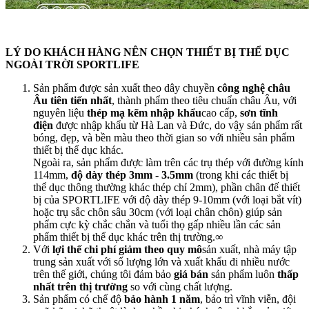
LÝ DO KHÁCH HÀNG NÊN CHỌN THIẾT BỊ THỂ DỤC
NGOÀI TRỜI SPORTLIFE
Sản phẩm được sản xuất theo dây chuyền
công nghệ châu
Âu tiên tiến nhất
, thành phẩm theo tiêu chuẩn châu Âu, với
nguyên liệu
thép mạ kẽm nhập khẩu
cao cấp,
sơn tĩnh
điện
được nhập khẩu từ Hà Lan và Đức, do vậy sản phẩm rất
bóng, đẹp, và bền màu theo thời gian so với nhiều sản phẩm
thiết bị thể dục khác.
Ngoài ra, sản phẩm được làm trên các trụ thép với đường kính
114mm,
độ dày thép 3mm - 3.5mm
(trong khi các thiết bị
thể dục thông thường khác thép chỉ 2mm), phần chân đế thiết
bị của SPORTLIFE với độ dày thép 9-10mm (với loại bắt vít)
hoặc trụ sắc chôn sâu 30cm (với loại chân chôn) giúp sản
phẩm cực kỳ chắc chắn và tuổi thọ gấp nhiều lần các sản
phẩm thiết bị thể dục khác trên thị trường.∞
Với
lợi thế chi phí giảm theo quy mô
sản xuất, nhà máy tập
trung sản xuất với số lượng lớn và xuất khẩu đi nhiều nước
trên thế giới, chúng tôi đảm bảo
giá bán
sản phẩm luôn
thấp
nhất trên thị trường
so với cùng chất lượng.
Sản phẩm có chế độ
bảo hành 1 năm
, bảo trì vĩnh viễn, đội