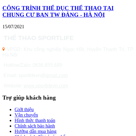
CÔNG TRÌNH THỂ DỤC THỂ THAO TẠI
CHUNG CƯ BAN TW ĐẢNG - HÀ NỘI
15/07/2021
THỂ THAO SPORTLIFE
VPGD: Khu công nghiệp Ngọc Hồi, Huyện Thanh Trì, TP
Hà Nội
Hotline/Zalo: 0836.855.689
Email: sportlifevn
@gmail.com
Website:
www.sportlifevn.com
Trợ giúp khách hàng
Giới thiệu
Vận chuyển
Hình thức thanh toán
Chính sách bảo hành
Hướng dẫn mua hàng