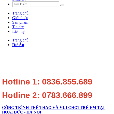
Trang chủ
Giới thiệu
Sản phẩm
Tin tức
Liên hệ
Trang chủ
Dự Án
Hotline 1: 0836.855.689
Hotline 2: 0783.666.899
CÔNG TRÌNH THỂ THAO VÀ VUI CHƠI TRẺ EM TẠI
HOÀI ĐỨC - HÀ NỘI