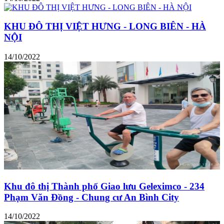
KHU ĐÔ THỊ VIỆT HƯNG - LONG BIÊN - HÀ
NỘI
14/10/2022
Khu đô thị Thành phố Giao lưu Geleximco - 234
Phạm Văn Đồng - Chung cư An Bình City
14/10/2022