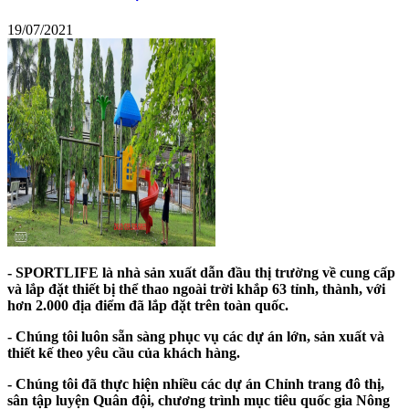
19/07/2021
- SPORTLIFE là nhà sản xuất dẫn đầu thị trường về cung cấp
và lắp đặt thiết bị thể thao ngoài trời khắp 63 tỉnh, thành, với
hơn 2.000 địa điểm đã lắp đặt trên toàn quốc.
- Chúng tôi luôn sẵn sàng phục vụ các dự án lớn, sản xuất và
thiết kế theo yêu cầu của khách hàng.
- Chúng tôi đã thực hiện nhiều các dự án Chỉnh trang đô thị,
sân tập luyện Quân đội, chương trình mục tiêu quốc gia Nông