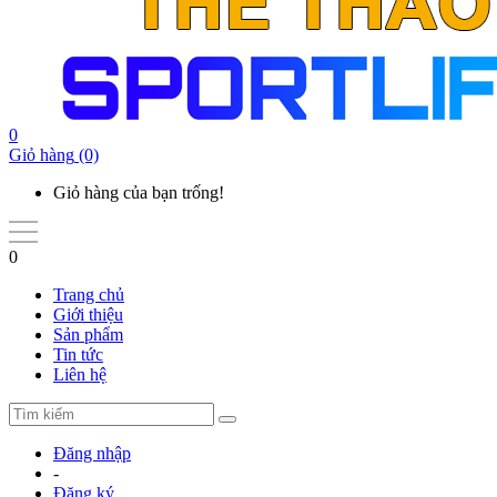
0
Giỏ hàng
(0)
Giỏ hàng của bạn trống!
0
Trang chủ
Giới thiệu
Sản phẩm
Tin tức
Liên hệ
Đăng nhập
-
Đăng ký