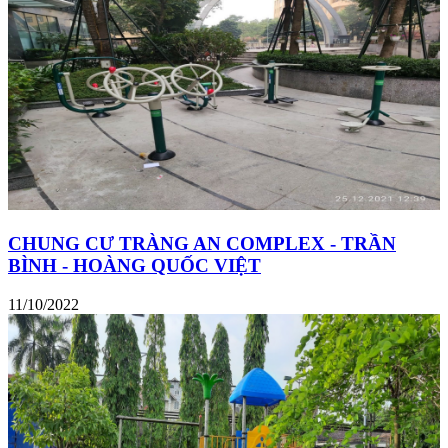
CHUNG CƯ TRÀNG AN COMPLEX - TRẦN
BÌNH - HOÀNG QUỐC VIỆT
11/10/2022