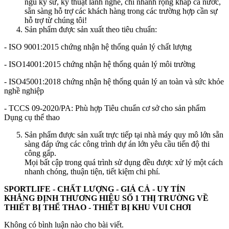
ngũ kỹ sư, kỹ thuật lành nghề, chi nhánh rộng khắp cả nước,
sẵn sàng hỗ trợ các khách hàng trong các trường hợp cần sự
hỗ trợ từ chúng tôi!
Sản phẩm được sản xuất theo tiêu chuẩn:
- ISO 9001:2015 chứng nhận hệ thống quản lý chất lượng
- ISO14001:2015 chứng nhận hệ thống quản lý môi trường
- ISO45001:2018 chứng nhận hệ thống quản lý an toàn và sức khỏe
nghề nghiệp
- TCCS 09-2020/PA: Phù hợp Tiêu chuẩn cơ sở cho sản phẩm
Dụng cụ thể thao
Sản phẩm được sản xuất trực tiếp tại nhà máy quy mô lớn sẵn
sàng đáp ứng các công trình dự án lớn yêu cầu tiến độ thi
công gấp.
Mọi bất cập trong quá trình sử dụng đều được xử lý một cách
nhanh chóng, thuận tiện, tiết kiệm chi phí.
SPORTLIFE - CHẤT LƯỢNG - GIÁ CẢ - UY TÍN
KHẲNG ĐỊNH THƯƠNG HIỆU SỐ 1 THỊ TRƯỜNG VỀ
THIẾT BỊ THỂ THAO - THIẾT BỊ KHU VUI CHƠI
Không có bình luận nào cho bài viết.