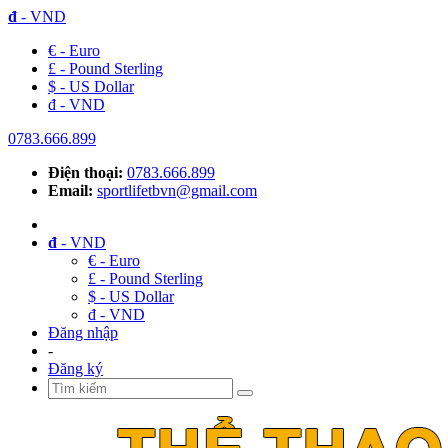
đ
- VND
€ - Euro
£ - Pound Sterling
$ - US Dollar
đ - VND
0783.666.899
Điện thoại:
0783.666.899
Email:
sportlifetbvn@gmail.com
đ
- VND
€ - Euro
£ - Pound Sterling
$ - US Dollar
đ - VND
Đăng nhập
-
Đăng ký