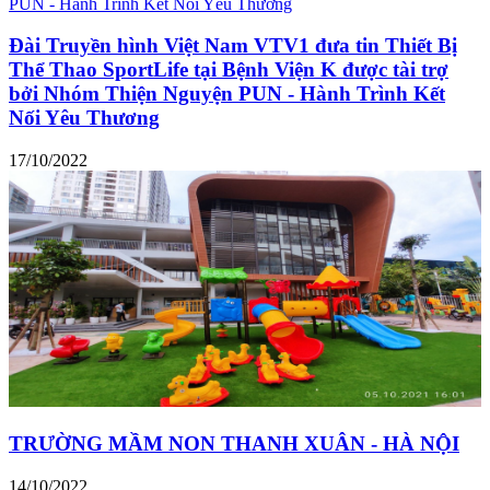
Đài Truyền hình Việt Nam VTV1 đưa tin Thiết Bị
Thể Thao SportLife tại Bệnh Viện K được tài trợ
bởi Nhóm Thiện Nguyện PUN - Hành Trình Kết
Nối Yêu Thương
17/10/2022
TRƯỜNG MẦM NON THANH XUÂN - HÀ NỘI
14/10/2022