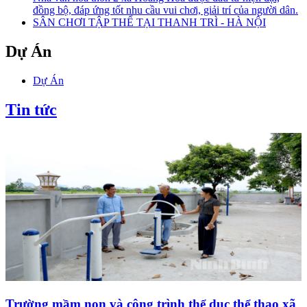
đồng bộ, đáp ứng tốt nhu cầu vui chơi, giải trí của người dân.
SÂN CHƠI TẬP THỂ TẠI THANH TRÌ - HÀ NỘI
Dự Án
Dự Án
Tin tức
Trường mầm non và công trình thể dục thể thao xã