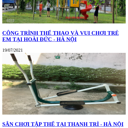
CÔNG TRÌNH THỂ THAO VÀ VUI CHƠI TRẺ
EM TẠI HOÀI ĐỨC - HÀ NỘI
19/07/2021
SÂN CHƠI TẬP THỂ TẠI THANH TRÌ - HÀ NỘI