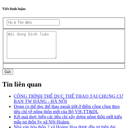
Viết bình luận:
Gửi
Tin liên quan
CÔNG TRÌNH THỂ DỤC THỂ THAO TẠI CHUNG CƯ
BAN TW ĐẢNG - HÀ NỘI
Dụng cụ thể dục thể thao ngoài trời ở điểm công cộng theo
tiêu chí về nông thôn mới của Bộ VH-TT&DL
Kết quả thực hiện các tiêu chí xây dựng nông thôn mới kiểu
mẫu tại thôn Sy xã Nội Hoàng.
Nhà văn hóa thôn 2 xã Hoàng Hoa được đầu tư hiện đại,