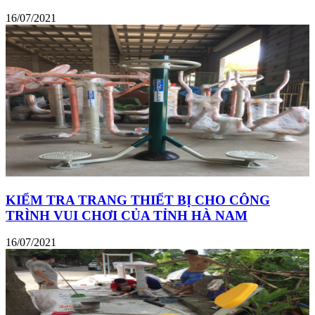
16/07/2021
KIỂM TRA TRANG THIẾT BỊ CHO CÔNG
TRÌNH VUI CHƠI CỦA TỈNH HÀ NAM
16/07/2021