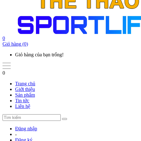
0
Giỏ hàng
(0)
Giỏ hàng của bạn trống!
0
Trang chủ
Giới thiệu
Sản phẩm
Tin tức
Liên hệ
Đăng nhập
-
Đăng ký