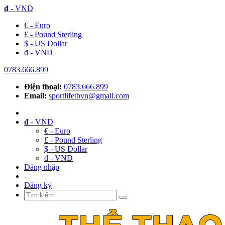
đ
- VND
€ - Euro
£ - Pound Sterling
$ - US Dollar
đ - VND
0783.666.899
Điện thoại:
0783.666.899
Email:
sportlifetbvn@gmail.com
đ
- VND
€ - Euro
£ - Pound Sterling
$ - US Dollar
đ - VND
Đăng nhập
-
Đăng ký